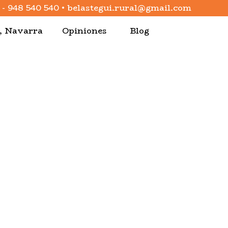
-
948 540 540
•
belastegui.rural@gmail.com
a, Navarra
Opiniones
Blog