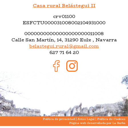
Casa rural Belástegui II
crv01100
ESFCTU000031008002104931000
00000000000000000000011008
Calle San Martín, 14, 31290 Eulz , Navarra
belastegui.rural@gmail.com
627 71 64 20
Política de privacidad
|
Aviso Legal
|
Política de Cookies
Página web desarrollada por La Barba