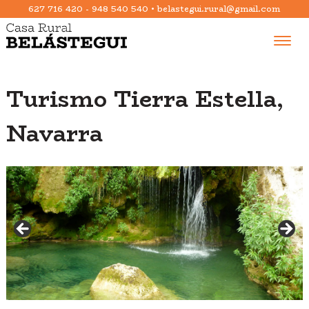
627 716 420
-
948 540 540
•
belastegui.rural@gmail.com
Toggle
naviga
Turismo Tierra Estella,
Navarra