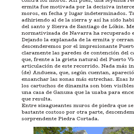
contra los moros. Así pues, una leyenda rec
ermita fue motivada por la decisiva interc
moros, en fecha y lugar indeterminados. Ta
adhiriendo al de la sierra y así ha sido ha
del santo y Sierra de Santiago de Lókiz. M
normativizada de Navarra ha recuperado el
Dejando la explanada de la ermita y cerran
descenderemos por el impresionante Puert
claramente las paredes de contención del 
que, frente a la grieta natural del Puerto V
articulación de este recorrido. Nada más in
(de) Andueza, que, según cuentan, apareció
ensanchar las zonas más estrechas. Esas hu
los cartuchos de dinamita son bien visibles
una casa de Ganuza que la usaba para ence
que resulta.
Entre zizagueantes muros de piedra que se
bastante costoso por otra parte, descendemo
sorprendente Piedra Cortada.