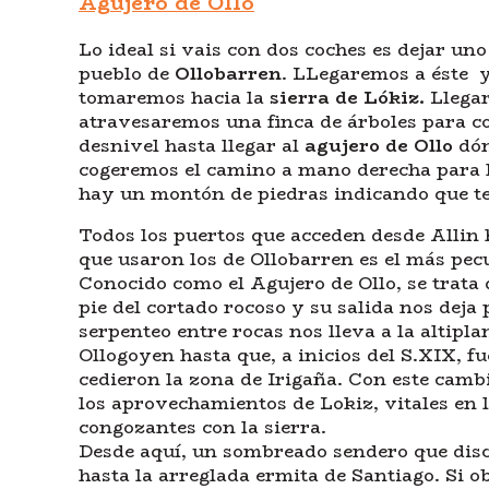
Agujero de Ollo
Lo ideal si vais con dos coches es dejar un
pueblo de
Ollobarren
. LLegaremos a éste y 
tomaremos hacia la
sierra de Lókiz.
Llegar
atravesaremos una finca de árboles para c
desnivel hasta llegar al
agujero de Ollo
dón
cogeremos el camino a mano derecha para l
hay un montón de piedras indicando que te
Todos los puertos que acceden desde Allin h
que usaron los de Ollobarren es el más pecu
Conocido como el Agujero de Ollo, se trata
pie del cortado rocoso y su salida nos deja
serpenteo entre rocas nos lleva a la altipl
Ollogoyen hasta que, a inicios del S.XIX, f
cedieron la zona de Irigaña. Con este camb
los aprovechamientos de Lokiz, vitales en 
congozantes con la sierra.
Desde aquí, un sombreado sendero que discu
hasta la arreglada ermita de Santiago. Si 