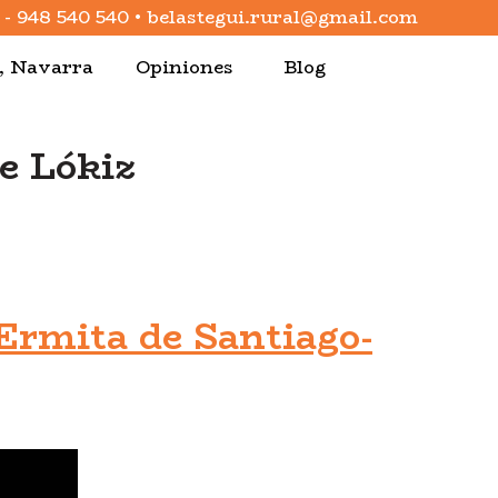
-
948 540 540
•
belastegui.rural@gmail.com
a, Navarra
Opiniones
Blog
de Lókiz
Ermita de Santiago-