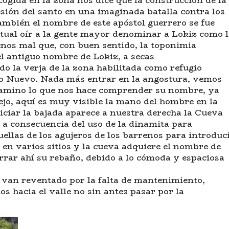
ogida en la zona nos dice que la construcción de la
esión del santo en una imaginada batalla contra los
mbién el nombre de este apóstol guerrero se fue
bitual oír a la gente mayor denominar a Lokiz como 
enos mal que, con buen sentido, la toponimia
 antiguo nombre de Lokiz, a secas
do la verja de la zona habilitada como refugio
o Nuevo. Nada más entrar en la angostura, vemos
camino lo que nos hace comprender su nombre, ya
iejo, aquí es muy visible la mano del hombre en la
iciar la bajada aparece a nuestra derecha la Cueva
 a consecuencia del uso de la dinamita para
ellas de los agujeros de los barrenos para introduc
 en varios sitios y la cueva adquiere el nombre de
rrar ahí su rebaño, debido a lo cómoda y espaciosa
 van reventado por la falta de mantenimiento,
s hacia el valle no sin antes pasar por la