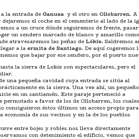
o a la entrada de
Ganuza
y el otro en
Ollobarren
. A
dejaremos el coche en el cementerio al lado de la ig
emos a un cruce dónde seguiremos de frente, pasar
oger un sendero marcado de blanco y amarillo como
de atravesaremos las peñas de
Lókiz.
Saldremos arr
legar a la
ermita de Santiago.
De aquí cogeremos l
nemos que bajar por ese sendero, por el puerto nu
asta la sierra de Lokiz son espectaculares, pero el
liar.
 de una pequeña cavidad cuya entrada se sitúa al
 prácticamente en la sierra. Una vez ahí, un pequeño
anicie en un santiamén. Este paraje perteneció a
ue permutado a favor de los de Ollobarren, los cuale
io consiguieron éstos últimos un acceso propio para
la economía de sus vecinos y en la de los pueblos
rre entre bojes y robles nos lleva directamente
observamos con detenimiento el edificio, vemos que