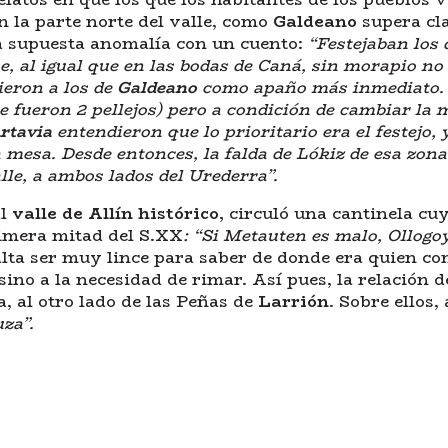
n la parte norte del valle, como
Galdeano
supera cl
sta supuesta anomalía con un cuento:
“Festejaban los 
e, al igual que en las bodas de Caná, sin morapio no 
ieron a los de
Galdeano
como apaño más inmediato. E
e fueron 2 pellejos)
pero a condición de cambiar la 
rtavia
entendieron que lo prioritario era el festejo, 
a mesa. Desde entonces, la falda de Lókiz de esa zon
lle, a ambos lados del Urederra”.
al
valle de Allín histórico,
circuló una cantinela cuy
rimera mitad del S.XX
: “Si Metauten es malo, Ollogo
lta ser muy lince para saber de donde era quien com
s sino a la necesidad de rimar. Así pues, la relación
, al otro lado de las Peñas de
Larrión
. Sobre ellos
za”.