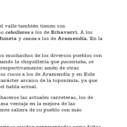
el valle también tienen sus
mo
cebolleros
a los de
Echavarri.
A los
uneta
y
cucos
a los de
Aramendía
. En la
los muchachos de los diversos pueblos con
ando la chiquillería que
pacentaba
, se
respectivamente; amén de otras
mos
cucos
a los de Aramendía y en Eulz
arácter arcaico de la toponimia, ya que
el habla actual.
hacerse las actuales carreteras, los de
na ventaja en la mejora de las
gente saliera de su pueblo con más
 vecinos quedan representados como faltos