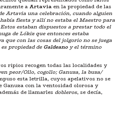
aramente a
Artavia
en la propiedad de las
de Artavia una celebración, cuando alguien
había fiesta y allí no estaba el Maestro para
stos estaban dispuestos a prestar todo el
muga de Lókiz que entonces estaba
ya que con las cosas del jolgorio no se juega
a es propiedad de
Galdeano
y el término
os ripios recogen todas las localidades y
yen peor/Ollo, cogollo; Ganuza, la buza/
puso esta letrilla, cuyos apelativos no se
 de Ganuza con la ventosidad olorosa y
, además de llamarles
dobleros
, se decía,