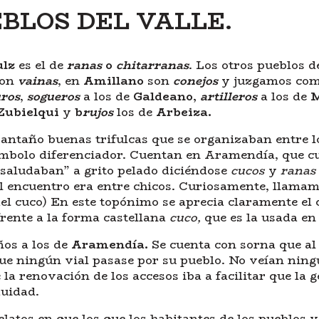
BLOS DEL VALLE.
ulz
es el de
ranas
o
chitarranas
. Los otros pueblos d
on
vainas
, en
Amillano
son
conejos
y juzgamos co
ros
,
sogueros
a los de
Galdeano,
artilleros
a los de
M
Zubielqui
y
b
rujos
los de
Arbeiza.
 antaño buenas trifulcas que se organizaban entre 
mbolo diferenciador. Cuentan en Aramendía, que cu
“saludaban” a grito pelado diciéndose
cucos
y
ranas
 el encuentro era entre chicos. Curiosamente, llama
 cuco) En este topónimo se aprecia claramente el c
rente a la forma castellana
cuco,
que es la usada en 
os a los de
Aramendía.
Se cuenta con sorna que al 
ue ningún vial pasase por su pueblo. No veían ningu
a renovación de los accesos iba a facilitar que la 
duidad.
elatos en que los que los habitantes de los pueblos