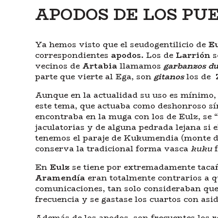
APODOS DE LOS PUE
Ya hemos visto que el seudogentilicio de
E
correspondientes
apodos.
Los de
Larrión
s
vecinos de
Artabia
llamamos
garbanzos
du
parte que vierte al Ega, son
gitanos
los de
Aunque en la actualidad su uso es mínimo,
este tema, que actuaba como deshonroso sí
encontraba en la muga con los de Eulz, se 
jaculatorias y de alguna pedrada lejana si
tenemos el paraje de Kukumendia (monte del
conserva la tradicional forma vasca
kuku
f
En
Eulz
se tiene por extremadamente tacañ
Aramendía
eran totalmente contrarios a q
comunicaciones, tan solo consideraban que l
frecuencia y se gastase los cuartos con asi
Además de los apodos, son frecuentes los r