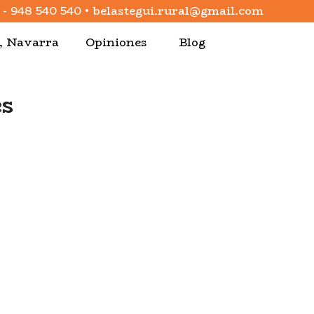
-
948 540 540
•
belastegui.rural@gmail.com
a, Navarra
Opiniones
Blog
es