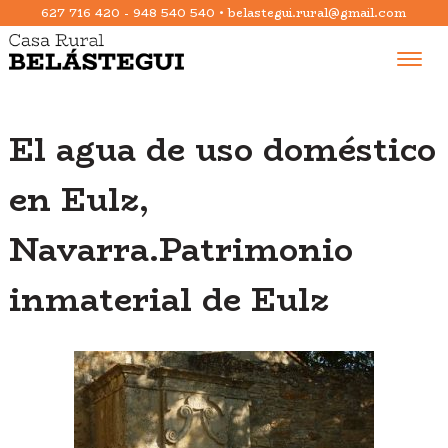
627 716 420
-
948 540 540
•
belastegui.rural@gmail.com
Toggle
naviga
El agua de uso doméstico
en Eulz,
Navarra.Patrimonio
inmaterial de Eulz